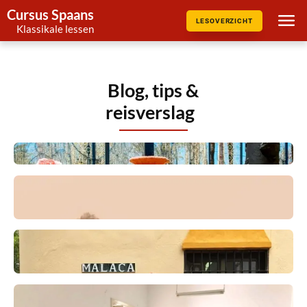
Cursus Spaans
LESOVERZICHT
Klassikale lessen
Blog, tips &
reisverslag
Waarom Spaans leren leuk is
Tip: Serie El Embarcadero - The
Pier - by NPO 3 en Movistar
Waarom een cursus Spaans in
Málaga?
Reisverslag studiereis mei 2018,